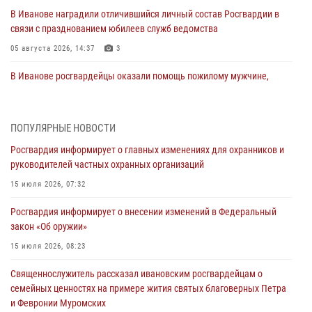
В Иванове наградили отличившийся личный состав Росгвардии в
связи с празднованием юбилеев служб ведомства
05 августа 2026, 14:37
3
В Иванове росгвардейцы оказали помощь пожилому мужчине,
которому стало плохо во время проведения массового мероприятия
03 августа 2026, 12:15
ПОПУЛЯРНЫЕ НОВОСТИ
В Иванове личный состав Росгвардии принял участие в
Росгвардия информирует о главных изменениях для охранников и
торжественных мероприятиях, посвященных празднованию Дня
руководителей частных охранных организаций
Воздушно-десантных войск
15 июля 2026, 07:32
02 августа 2026, 11:46
13
Росгвардия информирует о внесении изменений в Федеральный
Мероприятия в рамках акции «Каникулы с Росгвардией»
закон «Об оружии»
продолжаются в Ивановской области
15 июля 2026, 08:23
31 июля 2026, 11:08
Священнослужитель рассказал ивановским росгвардейцам о
В Ивановской области при содействии Росгвардии задержаны
семейных ценностях на примере жития святых благоверных Петра
подозреваемые в серии автомобильных краж
и Февронии Муромских
30 июля 2026, 12:41
2