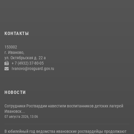
08 июля 2026, 09:35
Центральный округ Росгвардии отмечает 105-летие
15 июля 2026, 13:03
КОНТАКТЫ
Сотрудники вневедомственной охраны Росгвардии провели
занятие в летнем лагере в Кинешме
153002
16 июля 2026, 08:32
2
г. Иваново,
ул. Октябрьская д. 22 а
+ 7 (4932) 37-80-05
Ivanovo@rosguard.gov.ru
НОВОСТИ
Сотрудники Росгвардии навестили воспитанников детских лагерей
Ивановск...
07 августа 2026, 13:06
В юбилейный год ведомства ивановские росгвардейцы продолжают