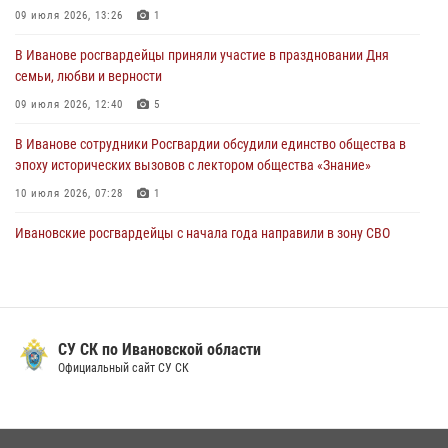
09 июля 2026, 13:26
1
Росгвардейцы Иванова приняли участие в богослужении в честь
В Иванове росгвардейцы приняли участие в праздновании Дня
празднования Дня Крещения Руси
семьи, любви и верности
28 июля 2026, 08:57
4
09 июля 2026, 12:40
5
В Иванове сотрудники Росгвардии обсудили единство общества в
эпоху исторических вызовов с лектором общества «Знание»
10 июля 2026, 07:28
1
Ивановские росгвардейцы с начала года направили в зону СВО
более 250 единиц оружия
08 июля 2026, 09:39
В Иванове сотрудники ОМОН «Спарта» идентифицировали предмет,
схожий с гранатой
СУ СК по Ивановской области
Официальный сайт СУ СК
10 июля 2026, 09:29
1
В Иванове росгвардейцы задержали подозреваемого в краже 38
упаковок масла