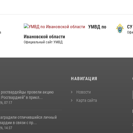
УМВД по
СУ СК по Ивановской обл
Официальный сайт СУ СК
й области
сайт УМВД
И
НАВИГАЦИЯ
 росгвардейцы провели акцию
Новости
 Росгвардией" в прикл...
Карта сайта
26, 07:17
наградили отличившийся личный
ардии в связи с пр...
26, 14:37