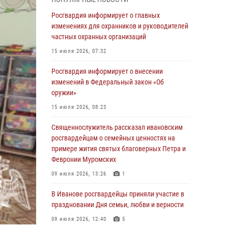
31 июля 2026, 11:08
Росгвардия информирует о главных
В Ивановской области при содействии
изменениях для охранников и руководителей
Росгвардии задержаны подозреваемые в
частных охранных организаций
серии автомобильных краж
15 июля 2026, 07:32
30 июля 2026, 12:41
2
Росгвардия информирует о внесении
Росгвардейцы Иванова приняли участие в
изменений в Федеральный закон «Об
богослужении в честь празднования Дня
оружии»
Крещения Руси
15 июля 2026, 08:23
28 июля 2026, 08:57
4
Священнослужитель рассказал ивановским
День открытых дверей провели сотрудники
росгвардейцам о семейных ценностях на
СОБР "Сумрак" Росгвардии для ивановской
примере жития святых благоверных Петра и
молодежи
Февронии Муромских
27 июля 2026, 14:10
2
09 июля 2026, 13:26
1
Представители ивановского ОМОН "Спарта"
В Иванове росгвардейцы приняли участие в
провели обучающее занятие с
праздновании Дня семьи, любви и верности
вопитанниками детского лагеря
09 июля 2026, 12:40
5