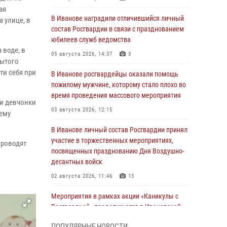
ая
В Иванове наградили отличившийся личный
 улице, в
состав Росгвардии в связи с празднованием
юбилеев служб ведомства
 воде, в
05 августа 2026, 14:37
3
рытого
ти себя при
В Иванове росгвардейцы оказали помощь
пожилому мужчине, которому стало плохо во
время проведения массового мероприятия
 и девчонки
03 августа 2026, 12:15
чему
В Иванове личный состав Росгвардии принял
участие в торжественных мероприятиях,
проводят
посвященных празднованию Дня Воздушно-
десантных войск
02 августа 2026, 11:46
13
Мероприятия в рамках акции «Каникулы с
Росгвардией» продолжаются в Ивановской
области
ПОПУЛЯРНЫЕ НОВОСТИ