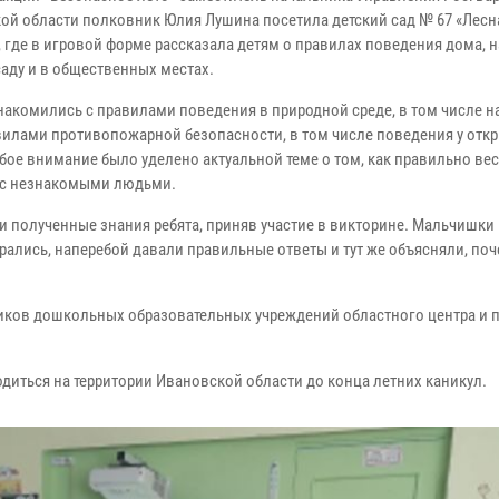
ой области полковник Юлия Лушина посетила детский сад № 67 «Лесн
 где в игровой форме рассказала детям о правилах поведения дома, на
саду и в общественных местах.
накомились с правилами поведения в природной среде, в том числе на
авилами противопожарной безопасности, в том числе поведения у отк
бое внимание было уделено актуальной теме о том, как правильно вес
с незнакомыми людьми.
и полученные знания ребята, приняв участие в викторине. Мальчишки
арались, наперебой давали правильные ответы и тут же объясняли, по
ков дошкольных образовательных учреждений областного центра и 
одиться на территории Ивановской области до конца летних каникул.