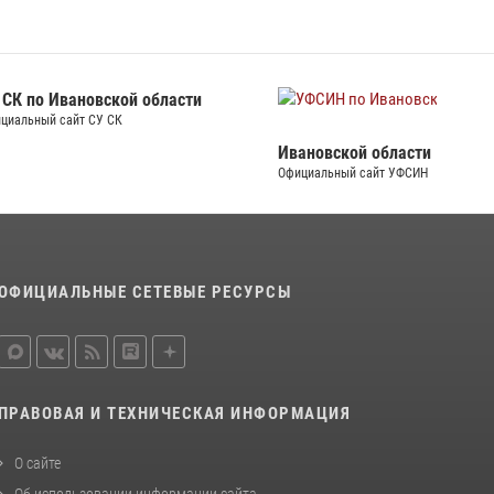
В Иванове росгвардейцы задержали
подозреваемого в краже 38 упаковок масла
08 июля 2026, 09:35
асти
УФСИН
по
Центральный округ Росгвардии отмечает
Ивановской области
105-летие
Официальный сайт УФСИН
15 июля 2026, 13:03
ОФИЦИАЛЬНЫЕ СЕТЕВЫЕ РЕСУРСЫ
ПРАВОВАЯ И ТЕХНИЧЕСКАЯ ИНФОРМАЦИЯ
О сайте