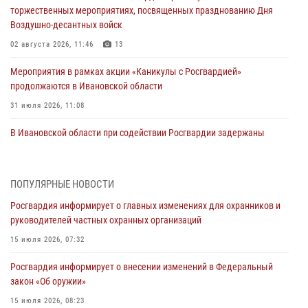
торжественных мероприятиях, посвященных празднованию Дня
Воздушно-десантных войск
02 августа 2026, 11:46
13
Мероприятия в рамках акции «Каникулы с Росгвардией»
продолжаются в Ивановской области
31 июля 2026, 11:08
В Ивановской области при содействии Росгвардии задержаны
подозреваемые в серии автомобильных краж
30 июля 2026, 12:41
2
ПОПУЛЯРНЫЕ НОВОСТИ
Росгвардейцы Иванова приняли участие в богослужении в честь
Росгвардия информирует о главных изменениях для охранников и
празднования Дня Крещения Руси
руководителей частных охранных организаций
28 июля 2026, 08:57
4
15 июля 2026, 07:32
День открытых дверей провели сотрудники СОБР "Сумрак"
Росгвардия информирует о внесении изменений в Федеральный
Росгвардии для ивановской молодежи
закон «Об оружии»
27 июля 2026, 14:10
2
15 июля 2026, 08:23