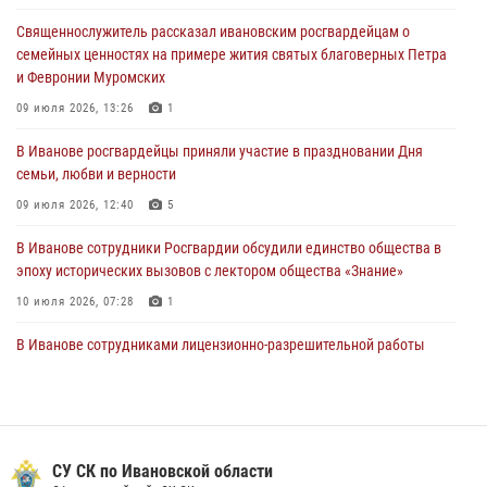
Представители ивановского ОМОН "Спарта" провели обучающее
Священнослужитель рассказал ивановским росгвардейцам о
занятие с вопитанниками детского лагеря
семейных ценностях на примере жития святых благоверных Петра
27 июля 2026, 12:56
2
и Февронии Муромских
Координационный совет по взаимодействию с частными
09 июля 2026, 13:26
1
охранными организациями состоялся в Управлении Росгвардии по
В Иванове росгвардейцы приняли участие в праздновании Дня
Ивановской области
семьи, любви и верности
24 июля 2026, 15:25
12
09 июля 2026, 12:40
5
В Иванове сотрудники Росгвардии обсудили единство общества в
эпоху исторических вызовов с лектором общества «Знание»
10 июля 2026, 07:28
1
В Иванове сотрудниками лицензионно-разрешительной работы
Росгвардии проверено более 90 владельцев оружия за неделю
07 июля 2026, 13:04
Ивановские росгвардейцы с начала года направили в зону СВО
более 250 единиц оружия
СУ СК по Ивановской области