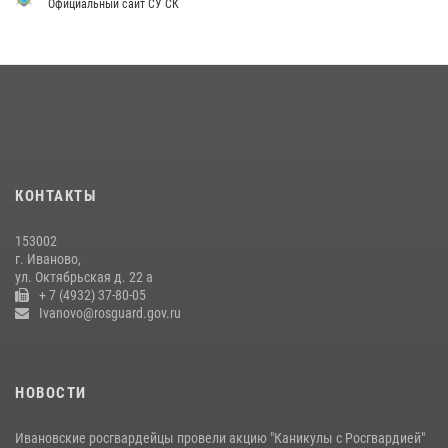
Официальный сайт СУ СК
08 июля 2026, 09:39
В Иванове сотрудники ОМОН «Спарта» идентифицировали предмет,
схожий с гранатой
10 июля 2026, 09:29
1
В Иванове росгвардейцы задержали подозреваемого в краже 38
упаковок масла
08 июля 2026, 09:35
КОНТАКТЫ
Центральный округ Росгвардии отмечает 105-летие
153002
15 июля 2026, 13:03
г. Иваново,
ул. Октябрьская д. 22 а
+ 7 (4932) 37-80-05
Ivanovo@rosguard.gov.ru
НОВОСТИ
Ивановские росгвардейцы провели акцию "Каникулы с Росгвардией"