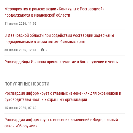
Мероприятия в рамках акции «Каникулы с Росгвардией»
продолжаются в Ивановской области
31 июля 2026, 11:08
В Ивановской области при содействии Росгвардии задержаны
подозреваемые в серии автомобильных краж
30 июля 2026, 12:41
2
Росгвардейцы Иванова приняли участие в богослужении в честь
празднования Дня Крещения Руси
28 июля 2026, 08:57
4
ПОПУЛЯРНЫЕ НОВОСТИ
День открытых дверей провели сотрудники СОБР "Сумрак"
Росгвардия информирует о главных изменениях для охранников и
Росгвардии для ивановской молодежи
руководителей частных охранных организаций
27 июля 2026, 14:10
2
15 июля 2026, 07:32
Представители ивановского ОМОН "Спарта" провели обучающее
Росгвардия информирует о внесении изменений в Федеральный
занятие с вопитанниками детского лагеря
закон «Об оружии»
27 июля 2026, 12:56
2