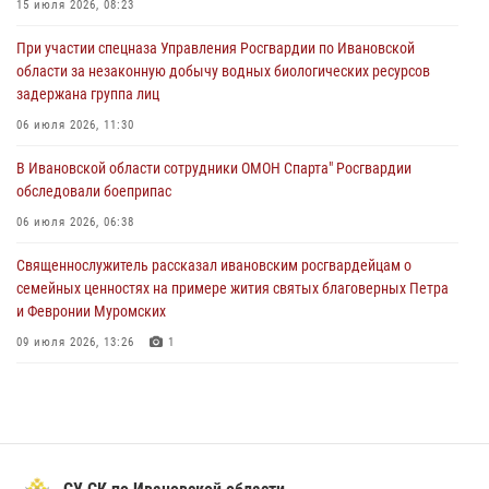
15 июля 2026, 08:23
Координационный совет по взаимодействию с частными
При участии спецназа Управления Росгвардии по Ивановской
охранными организациями состоялся в Управлении Росгвардии по
области за незаконную добычу водных биологических ресурсов
Ивановской области
задержана группа лиц
24 июля 2026, 15:25
12
06 июля 2026, 11:30
В Шуе сотрудники Росгвардии изъяли незаконно хранящиеся
В Ивановской области сотрудники ОМОН Спарта" Росгвардии
патроны у местного жителя
обследовали боеприпас
24 июля 2026, 13:53
2
06 июля 2026, 06:38
Священнослужитель рассказал ивановским росгвардейцам о
семейных ценностях на примере жития святых благоверных Петра
и Февронии Муромских
09 июля 2026, 13:26
1
В Иванове росгвардейцы приняли участие в праздновании Дня
семьи, любви и верности
09 июля 2026, 12:40
5
В Иванове сотрудники Росгвардии обсудили единство общества в