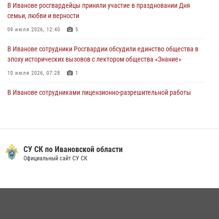
В Иванове росгвардейцы приняли участие в праздновании Дня
27 июля 2026, 12:56
2
семьи, любви и верности
09 июля 2026, 12:40
5
В Иванове сотрудники Росгвардии обсудили единство общества в
эпоху исторических вызовов с лектором общества «Знание»
10 июля 2026, 07:28
1
В Иванове сотрудниками лицензионно-разрешительной работы
Росгвардии проверено более 90 владельцев оружия за неделю
07 июля 2026, 13:04
Ивановские росгвардейцы с начала года направили в зону СВО
более 250 единиц оружия
СУ СК по Ивановской области
Официальный сайт СУ СК
08 июля 2026, 09:39
В Иванове сотрудники ОМОН «Спарта» идентифицировали предмет,
схожий с гранатой
10 июля 2026, 09:29
1