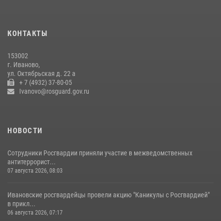
В Иванове росгвардейцы задержали подозреваемого в краже 38
упаковок масла
08 июля 2026, 09:35
КОНТАКТЫ
Центральный округ Росгвардии отмечает 105-летие
153002
15 июля 2026, 13:03
г. Иваново,
ул. Октябрьская д. 22 а
+ 7 (4932) 37-80-05
Ivanovo@rosguard.gov.ru
НОВОСТИ
Сотрудники Росгвардии приняли участие в межведомственных
антитеррорист...
07 августа 2026, 08:03
Ивановские росгвардейцы провели акцию "Каникулы с Росгвардией"
в прикл...
06 августа 2026, 07:17