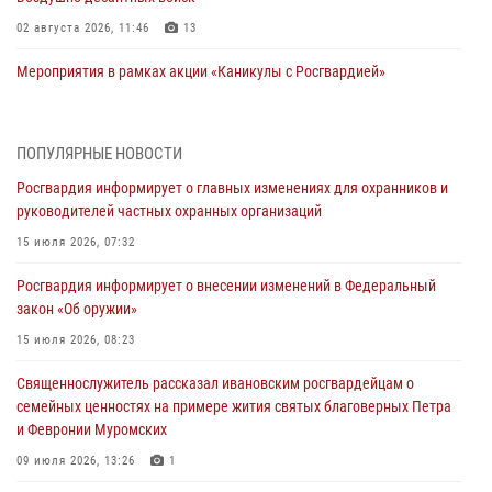
02 августа 2026, 11:46
13
Мероприятия в рамках акции «Каникулы с Росгвардией»
продолжаются в Ивановской области
31 июля 2026, 11:08
ПОПУЛЯРНЫЕ НОВОСТИ
В Ивановской области при содействии Росгвардии задержаны
Росгвардия информирует о главных изменениях для охранников и
подозреваемые в серии автомобильных краж
руководителей частных охранных организаций
30 июля 2026, 12:41
2
15 июля 2026, 07:32
Росгвардейцы Иванова приняли участие в богослужении в честь
Росгвардия информирует о внесении изменений в Федеральный
празднования Дня Крещения Руси
закон «Об оружии»
28 июля 2026, 08:57
4
15 июля 2026, 08:23
День открытых дверей провели сотрудники СОБР "Сумрак"
Священнослужитель рассказал ивановским росгвардейцам о
Росгвардии для ивановской молодежи
семейных ценностях на примере жития святых благоверных Петра
27 июля 2026, 14:10
2
и Февронии Муромских
Представители ивановского ОМОН "Спарта" провели обучающее
09 июля 2026, 13:26
1
занятие с вопитанниками детского лагеря