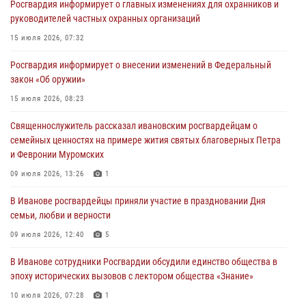
Росгвардия информирует о главных изменениях для охранников и
торжественных мероприятиях, посвященных празднованию Дня
руководителей частных охранных организаций
Воздушно-десантных войск
15 июля 2026, 07:32
02 августа 2026, 11:46
13
Росгвардия информирует о внесении изменений в Федеральный
Мероприятия в рамках акции «Каникулы с Росгвардией»
закон «Об оружии»
продолжаются в Ивановской области
15 июля 2026, 08:23
31 июля 2026, 11:08
Священнослужитель рассказал ивановским росгвардейцам о
В Ивановской области при содействии Росгвардии задержаны
семейных ценностях на примере жития святых благоверных Петра
подозреваемые в серии автомобильных краж
и Февронии Муромских
30 июля 2026, 12:41
2
09 июля 2026, 13:26
1
Росгвардейцы Иванова приняли участие в богослужении в честь
В Иванове росгвардейцы приняли участие в праздновании Дня
празднования Дня Крещения Руси
семьи, любви и верности
28 июля 2026, 08:57
4
09 июля 2026, 12:40
5
В Иванове сотрудники Росгвардии обсудили единство общества в
эпоху исторических вызовов с лектором общества «Знание»
10 июля 2026, 07:28
1