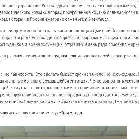
иального управления Росгвардии провели занятие с подшефными кад
атриотического клуба «Аврора», приуроченное ко Дню солидарности в 
мом, который в России ежегодно отмечается 3 сентября.
к вневедомственной охраны капитан полиции Дмитрий Сыров расска
 задачах и роли Росгвардии в борьбе с терроризмом, а также примера
 сотрудников и военнослужащих, отдавших жизнь ради спасения мирн
еец рассказал воспитанникам, как правильно вести себя в экстремал
х.
, не паниковать. Это сделать бывает крайне тяжело, но необходимо. 
анительные органы о создавшейся ситуации. Четко выполнять указан
дей, кому стало плохо, кто по каким- то причинам не может самосто
и обнаружении подозрительного предмета, не подходить к нему, не дв
елю или любому взрослому", - отметил капитан полиции Дмитрий Сы
чащихся с началом нового учебного года.