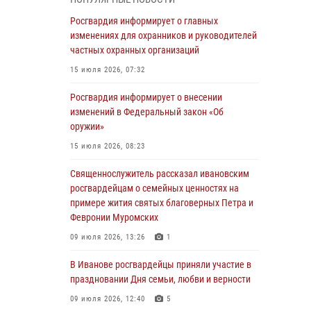
31 июля 2026, 11:08
Росгвардия информирует о главных
В Ивановской области при содействии
изменениях для охранников и руководителей
Росгвардии задержаны подозреваемые в
частных охранных организаций
серии автомобильных краж
15 июля 2026, 07:32
30 июля 2026, 12:41
2
Росгвардия информирует о внесении
Росгвардейцы Иванова приняли участие в
изменений в Федеральный закон «Об
богослужении в честь празднования Дня
оружии»
Крещения Руси
15 июля 2026, 08:23
28 июля 2026, 08:57
4
Священнослужитель рассказал ивановским
День открытых дверей провели сотрудники
росгвардейцам о семейных ценностях на
СОБР "Сумрак" Росгвардии для ивановской
примере жития святых благоверных Петра и
молодежи
Февронии Муромских
27 июля 2026, 14:10
2
09 июля 2026, 13:26
1
Представители ивановского ОМОН "Спарта"
В Иванове росгвардейцы приняли участие в
провели обучающее занятие с
праздновании Дня семьи, любви и верности
вопитанниками детского лагеря
09 июля 2026, 12:40
5