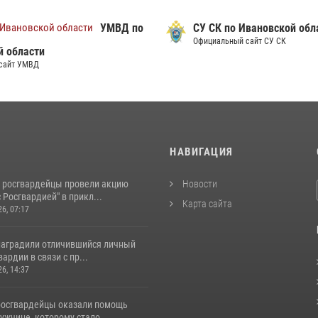
УМВД по
СУ СК по Ивановской обл
Официальный сайт СУ СК
й области
сайт УМВД
И
НАВИГАЦИЯ
 росгвардейцы провели акцию
Новости
 Росгвардией" в прикл...
Карта сайта
26, 07:17
наградили отличившийся личный
ардии в связи с пр...
26, 14:37
росгвардейцы оказали помощь
жчине, которому стало...