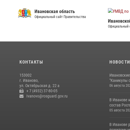
Ивановская область
Официальный сайт Правительства
Ивановско
Официальный 
КОНТАКТЫ
НОВОСТ
153002
Ивановские
г. Иваново,
"Каникулы с
ул. Октябрьская д. 22 а
06 августа 20
+ 7 (4932) 37-80-05
Ivanovo@rosguard.gov.ru
В Иванове 
состав Росгв
05 августа 20
В Иванове 
пожилому му