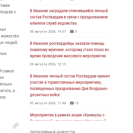
етами
В Иванове наградили отличившийся личный
борьбе с
состав Росгвардии в связи с празднованием
юбилеев служб ведомства
зал
05 августа 2026, 14:37
3
х мужества
ых людей.
В Иванове росгвардейцы оказали помощь
пожилому мужчине, которому стало плохо во
ьных
время проведения массового мероприятия
03 августа 2026, 12:15
И самое
В Иванове личный состав Росгвардии принял
ия
участие в торжественных мероприятиях,
ятельно
посвященных празднованию Дня Воздушно-
игать, а
десантных войск
ров.
02 августа 2026, 11:46
13
Мероприятия в рамках акции «Каникулы с
Росгвардией» продолжаются в Ивановской
области
ПОПУЛЯРНЫЕ НОВОСТИ