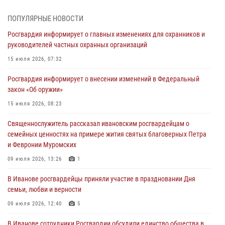
03 августа 2026, 12:15
ПОПУЛЯРНЫЕ НОВОСТИ
В Иванове личный состав Росгвардии принял участие в
Росгвардия информирует о главных изменениях для охранников и
торжественных мероприятиях, посвященных празднованию Дня
руководителей частных охранных организаций
Воздушно-десантных войск
15 июля 2026, 07:32
02 августа 2026, 11:46
13
Росгвардия информирует о внесении изменений в Федеральный
Мероприятия в рамках акции «Каникулы с Росгвардией»
закон «Об оружии»
продолжаются в Ивановской области
15 июля 2026, 08:23
31 июля 2026, 11:08
Священнослужитель рассказал ивановским росгвардейцам о
В Ивановской области при содействии Росгвардии задержаны
семейных ценностях на примере жития святых благоверных Петра
подозреваемые в серии автомобильных краж
и Февронии Муромских
30 июля 2026, 12:41
2
09 июля 2026, 13:26
1
Росгвардейцы Иванова приняли участие в богослужении в честь
В Иванове росгвардейцы приняли участие в праздновании Дня
празднования Дня Крещения Руси
семьи, любви и верности
28 июля 2026, 08:57
4
09 июля 2026, 12:40
5
В Иванове сотрудники Росгвардии обсудили единство общества в