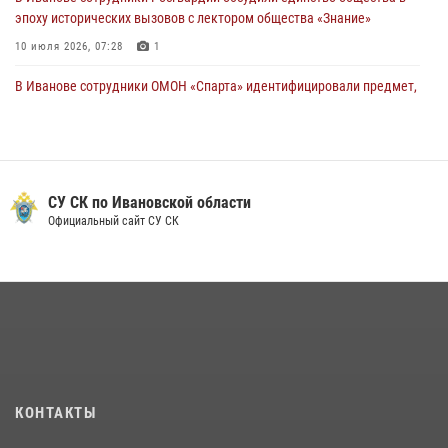
эпоху исторических вызовов с лектором общества «Знание»
10 июля 2026, 07:28
1
В Иванове сотрудники ОМОН «Спарта» идентифицировали предмет,
схожий с гранатой
10 июля 2026, 09:29
1
Ивановские росгвардейцы с начала года направили в зону СВО
более 250 единиц оружия
СУ СК по Ивановской области
Официальный сайт СУ СК
08 июля 2026, 09:39
В Иванове росгвардейцы задержали подозреваемого в краже 38
упаковок масла
08 июля 2026, 09:35
Центральный округ Росгвардии отмечает 105-летие
15 июля 2026, 13:03
КОНТАКТЫ
Сотрудники вневедомственной охраны Росгвардии провели
занятие в летнем лагере в Кинешме