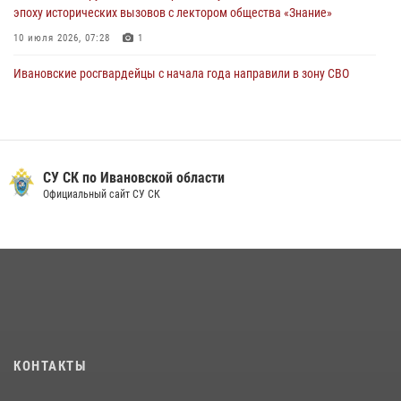
эпоху исторических вызовов с лектором общества «Знание»
10 июля 2026, 07:28
1
Ивановские росгвардейцы с начала года направили в зону СВО
более 250 единиц оружия
08 июля 2026, 09:39
В Иванове сотрудники ОМОН «Спарта» идентифицировали предмет,
схожий с гранатой
СУ СК по Ивановской области
Официальный сайт СУ СК
10 июля 2026, 09:29
1
В Иванове росгвардейцы задержали подозреваемого в краже 38
упаковок масла
08 июля 2026, 09:35
Центральный округ Росгвардии отмечает 105-летие
15 июля 2026, 13:03
КОНТАКТЫ
Сотрудники вневедомственной охраны Росгвардии провели
занятие в летнем лагере в Кинешме