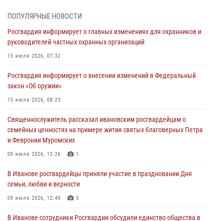
03 августа 2026, 12:15
ПОПУЛЯРНЫЕ НОВОСТИ
В Иванове личный состав Росгвардии принял участие в
Росгвардия информирует о главных изменениях для охранников и
торжественных мероприятиях, посвященных празднованию Дня
руководителей частных охранных организаций
Воздушно-десантных войск
15 июля 2026, 07:32
02 августа 2026, 11:46
13
Росгвардия информирует о внесении изменений в Федеральный
Мероприятия в рамках акции «Каникулы с Росгвардией»
закон «Об оружии»
продолжаются в Ивановской области
15 июля 2026, 08:23
31 июля 2026, 11:08
Священнослужитель рассказал ивановским росгвардейцам о
В Ивановской области при содействии Росгвардии задержаны
семейных ценностях на примере жития святых благоверных Петра
подозреваемые в серии автомобильных краж
и Февронии Муромских
30 июля 2026, 12:41
2
09 июля 2026, 13:26
1
Росгвардейцы Иванова приняли участие в богослужении в честь
В Иванове росгвардейцы приняли участие в праздновании Дня
празднования Дня Крещения Руси
семьи, любви и верности
28 июля 2026, 08:57
4
09 июля 2026, 12:40
5
В Иванове сотрудники Росгвардии обсудили единство общества в