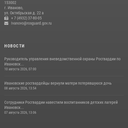
153002
г. Иваново,
Координационный совет по взаимодействию с частными
ул. Октябрьская д. 22 а
охранными организациями состоялся в Управлении Росгвардии по
+ 7 (4932) 37-80-05
Ивановской области
Ivanovo@rosguard.gov.ru
24 июля 2026, 15:25
12
НОВОСТИ
Руководитель управления вневедомственной охраны Росгвардии по
Ивановск...
10 августа 2026, 07:00
Ивановские росгвардейцы вернули матери потерявшуюся дочь
08 августа 2026, 13:54
Сотрудники Росгвардии навестили воспитанников детских лагерей
Ивановск...
07 августа 2026, 13:06