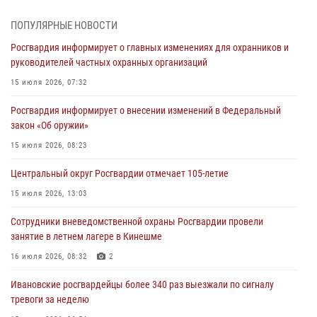
06 августа 2026, 07:17
5
ПОПУЛЯРНЫЕ НОВОСТИ
В Иванове наградили отличившийся личный состав Росгвардии в
Росгвардия информирует о главных изменениях для охранников и
связи с празднованием юбилеев служб ведомства
руководителей частных охранных организаций
05 августа 2026, 14:37
3
15 июля 2026, 07:32
В Иванове росгвардейцы оказали помощь пожилому мужчине,
Росгвардия информирует о внесении изменений в Федеральный
которому стало плохо во время проведения массового мероприятия
закон «Об оружии»
03 августа 2026, 12:15
15 июля 2026, 08:23
В Иванове личный состав Росгвардии принял участие в
Центральный округ Росгвардии отмечает 105-летие
торжественных мероприятиях, посвященных празднованию Дня
Воздушно-десантных войск
15 июля 2026, 13:03
02 августа 2026, 11:46
13
Сотрудники вневедомственной охраны Росгвардии провели
занятие в летнем лагере в Кинешме
Мероприятия в рамках акции «Каникулы с Росгвардией»
продолжаются в Ивановской области
16 июля 2026, 08:32
2
31 июля 2026, 11:08
Ивановские росгвардейцы более 340 раз выезжали по сигналу
тревоги за неделю