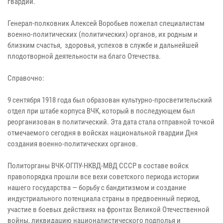
гвардии.
Генерал-полковник Алексей Воробьев пожелал специалистам
военно-политических (политических) органов, их родным и
близким счастья, здоровья, успехов в службе и дальнейшей
плодотворной деятельности на благо Отечества.
Справочно:
9 сентября 1918 года был образован культурно-просветительский
отдел при штабе корпуса ВЧК, который в последующем был
реорганизован в политический. Эта дата стала отправной точкой
отмечаемого сегодня в войсках национальной гвардии Дня
создания военно-политических органов.
Политорганы ВЧК-ОГПУ-НКВД-МВД СССР в составе войск
правопорядка прошли все вехи советского периода истории
нашего государства — борьбу с бандитизмом и создание
индустриального потенциала страны в предвоенный период,
участие в боевых действиях на фронтах Великой Отечественной
войны, ликвидацию националистического подполья и