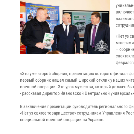
уникально
включает 
взаимопо
сотрудни
«Нет уз с
матерями
– сборник
спектакле
февраля 
«Это уже второй сборник, презентацию которого филиал фон
первый сборник нашел самый широкий отклик у наших чита
военной операции. Это урок мужества, который должен быт
- рассказал директор Ивановской Центральной универсаль
В заключение презентации руководитель регионального ф
«Нет уз святее товарищества» сотрудникам Управления Ро
специальной военной операции на Украине.