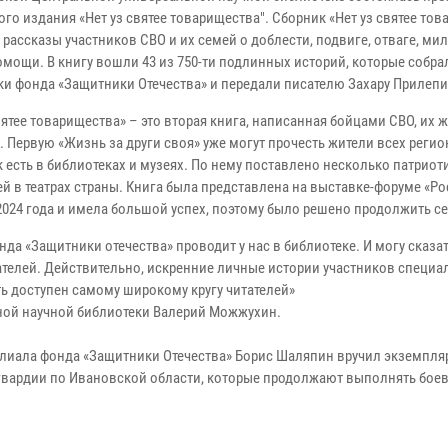
го издания «Нет уз святее товарищества". Сборник «Нет уз святее то
рассказы участников СВО и их семей о доблести, подвиге, отваге, ми
мощи. В книгу вошли 43 из 750-ти подлинных историй, которые собра
ки фонда «Защитники Отечества» и передали писателю Захару Прилепи
вятее товарищества» – это вторая книга, написанная бойцами СВО, их 
. Первую «Жизнь за други своя» уже могут прочесть жители всех реги
 есть в библиотеках и музеях. По нему поставлено несколько патриот
й в театрах страны. Книга была представлена на выставке-форуме «Ро
2024 года и имела большой успех, поэтому было решено продолжить с
да «Защитники отечества» проводит у нас в библиотеке. И могу сказат
телей. Действительно, искренние личные истории участников специа
ь доступен самому широкому кругу читателей»
ной научной библиотеки Валерий Можжухин.
илиала фонда «Защитники Отечества» Борис Шаляпин вручил экземпля
сгвардии по Ивановской области, которые продолжают выполнять бое