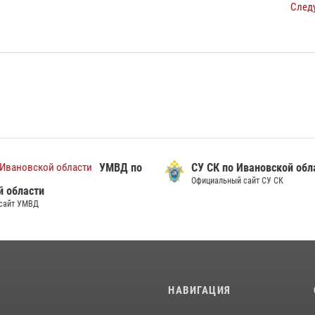
След
УМВД по
СУ СК по Ивановской обл
Официальный сайт СУ СК
й области
сайт УМВД
И
НАВИГАЦИЯ