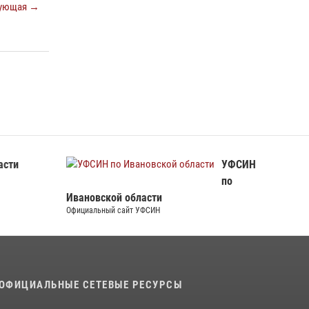
ующая →
105-летие
15 июля 2026, 13:03
Сотрудники вневедомственной охраны
Росгвардии провели занятие в летнем лагере
в Кинешме
16 июля 2026, 08:32
2
асти
УФСИН
по
Ивановской области
Официальный сайт УФСИН
ОФИЦИАЛЬНЫЕ СЕТЕВЫЕ РЕСУРСЫ