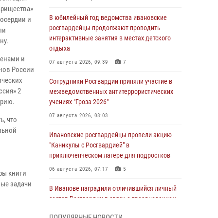
варищества»
В юбилейный год ведомства ивановские
лосердии и
росгвардейцы продолжают проводить
ли
интерактивные занятия в местах детского
ну.
отдыха
женами и
07 августа 2026, 09:39
7
онов России
ических
Сотрудники Росгвардии приняли участие в
ссия» 2
межведомственных антитеррористических
ерию.
учениях "Гроза-2026"
07 августа 2026, 08:03
ь, что
льной
Ивановские росгвардейцы провели акцию
"Каникулы с Росгвардией" в
приключенческом лагере для подростков
06 августа 2026, 07:17
5
ры книги
вые задачи
В Иванове наградили отличившийся личный
состав Росгвардии в связи с празднованием
юбилеев служб ведомства
ПОПУЛЯРНЫЕ НОВОСТИ