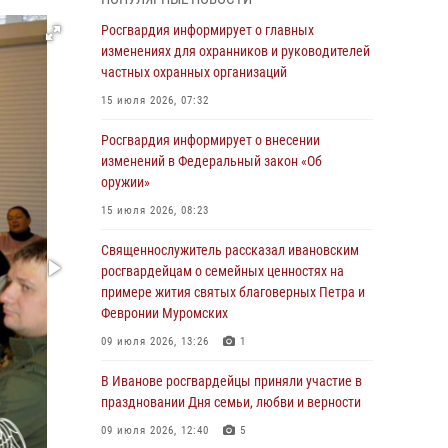
05 августа 2026, 14:37
3
Росгвардия информирует о главных
В Иванове росгвардейцы оказали помощь
изменениях для охранников и руководителей
пожилому мужчине, которому стало плохо во
частных охранных организаций
время проведения массового мероприятия
15 июля 2026, 07:32
03 августа 2026, 12:15
Росгвардия информирует о внесении
В Иванове личный состав Росгвардии принял
изменений в Федеральный закон «Об
участие в торжественных мероприятиях,
оружии»
посвященных празднованию Дня Воздушно-
15 июля 2026, 08:23
десантных войск
Священнослужитель рассказал ивановским
02 августа 2026, 11:46
13
росгвардейцам о семейных ценностях на
Мероприятия в рамках акции «Каникулы с
примере жития святых благоверных Петра и
Росгвардией» продолжаются в Ивановской
Февронии Муромских
области
09 июля 2026, 13:26
1
31 июля 2026, 11:08
В Иванове росгвардейцы приняли участие в
В Ивановской области при содействии
праздновании Дня семьи, любви и верности
Росгвардии задержаны подозреваемые в
09 июля 2026, 12:40
5
серии автомобильных краж