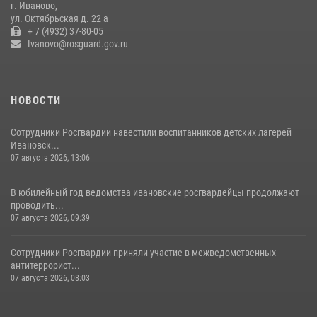
г. Иваново,
20 июля 2026, 09:12
3
ул. Октябрьская д. 22 а
+ 7 (4932) 37-80-05
Ivanovo@rosguard.gov.ru
НОВОСТИ
Сотрудники Росгвардии навестили воспитанников детских лагерей
Ивановск...
07 августа 2026, 13:06
В юбилейный год ведомства ивановские росгвардейцы продолжают
проводить...
07 августа 2026, 09:39
Сотрудники Росгвардии приняли участие в межведомственных
антитеррорист...
07 августа 2026, 08:03