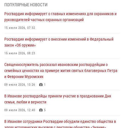
ПОПУЛЯРНЫЕ НОВОСТИ
В Иванове личный состав Росгвардии принял участие в
Росгвардия информирует о главных изменениях для охранников и
торжественных мероприятиях, посвященных празднованию Дня
руководителей частных охранных организаций
Воздушно-десантных войск
15 июля 2026, 07:32
02 августа 2026, 11:46
13
Росгвардия информирует о внесении изменений в Федеральный
Мероприятия в рамках акции «Каникулы с Росгвардией»
закон «Об оружии»
продолжаются в Ивановской области
15 июля 2026, 08:23
31 июля 2026, 11:08
Священнослужитель рассказал ивановским росгвардейцам о
В Ивановской области при содействии Росгвардии задержаны
семейных ценностях на примере жития святых благоверных Петра
подозреваемые в серии автомобильных краж
и Февронии Муромских
30 июля 2026, 12:41
2
09 июля 2026, 13:26
1
Росгвардейцы Иванова приняли участие в богослужении в честь
В Иванове росгвардейцы приняли участие в праздновании Дня
празднования Дня Крещения Руси
семьи, любви и верности
28 июля 2026, 08:57
4
09 июля 2026, 12:40
5
В Иванове сотрудники Росгвардии обсудили единство общества в
эпоху исторических вызовов с лектором общества «Знание»