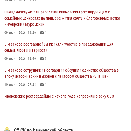
15 июля 2026, 08:23
31 июля 2026, 11:08
Священнослужитель рассказал ивановским росгвардейцам о
В Ивановской области при содействии Росгвардии задержаны
семейных ценностях на примере жития святых благоверных Петра
подозреваемые в серии автомобильных краж
и Февронии Муромских
30 июля 2026, 12:41
2
09 июля 2026, 13:26
1
Росгвардейцы Иванова приняли участие в богослужении в честь
В Иванове росгвардейцы приняли участие в праздновании Дня
празднования Дня Крещения Руси
семьи, любви и верности
28 июля 2026, 08:57
4
09 июля 2026, 12:40
5
В Иванове сотрудники Росгвардии обсудили единство общества в
эпоху исторических вызовов с лектором общества «Знание»
10 июля 2026, 07:28
1
Ивановские росгвардейцы с начала года направили в зону СВО
более 250 единиц оружия
08 июля 2026, 09:39
В Иванове сотрудники ОМОН «Спарта» идентифицировали предмет,
схожий с гранатой
СУ СК по Ивановской области