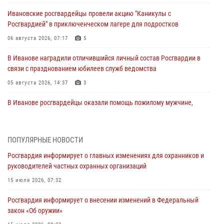
Ивановские росгвардейцы провели акцию "Каникулы с
Росгвардией" в приключенческом лагере для подростков
06 августа 2026, 07:17
5
В Иванове наградили отличившийся личный состав Росгвардии в
связи с празднованием юбилеев служб ведомства
05 августа 2026, 14:37
3
В Иванове росгвардейцы оказали помощь пожилому мужчине,
которому стало плохо во время проведения массового мероприятия
03 августа 2026, 12:15
ПОПУЛЯРНЫЕ НОВОСТИ
В Иванове личный состав Росгвардии принял участие в
Росгвардия информирует о главных изменениях для охранников и
торжественных мероприятиях, посвященных празднованию Дня
руководителей частных охранных организаций
Воздушно-десантных войск
15 июля 2026, 07:32
02 августа 2026, 11:46
13
Росгвардия информирует о внесении изменений в Федеральный
Мероприятия в рамках акции «Каникулы с Росгвардией»
закон «Об оружии»
продолжаются в Ивановской области