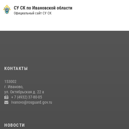
Ивановские росгвардейцы с начала года направили в зону СВО
более 250 единиц оружия
СУ СК по Ивановской области
Официальный сайт СУ СК
08 июля 2026, 09:39
В Иванове сотрудники ОМОН «Спарта» идентифицировали предмет,
схожий с гранатой
10 июля 2026, 09:29
1
В Иванове росгвардейцы задержали подозреваемого в краже 38
упаковок масла
08 июля 2026, 09:35
КОНТАКТЫ
Центральный округ Росгвардии отмечает 105-летие
153002
15 июля 2026, 13:03
г. Иваново,
ул. Октябрьская д. 22 а
+ 7 (4932) 37-80-05
Ivanovo@rosguard.gov.ru
НОВОСТИ