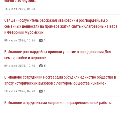
закон «Об оружии»
27 июля 2026, 14:10
2
15 июля 2026, 08:23
Представители ивановского ОМОН "Спарта" провели обучающее
Священнослужитель рассказал ивановским росгвардейцам о
занятие с вопитанниками детского лагеря
семейных ценностях на примере жития святых благоверных Петра
27 июля 2026, 12:56
2
и Февронии Муромских
Координационный совет по взаимодействию с частными
09 июля 2026, 13:26
1
охранными организациями состоялся в Управлении Росгвардии по
В Иванове росгвардейцы приняли участие в праздновании Дня
Ивановской области
семьи, любви и верности
24 июля 2026, 15:25
12
09 июля 2026, 12:40
5
В Иванове сотрудники Росгвардии обсудили единство общества в
эпоху исторических вызовов с лектором общества «Знание»
10 июля 2026, 07:28
1
В Иванове сотрудниками лицензионно-разрешительной работы
Росгвардии проверено более 90 владельцев оружия за неделю
07 июля 2026, 13:04