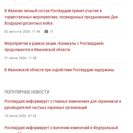
В Иванове личный состав Росгвардии принял участие в
торжественных мероприятиях, посвященных празднованию Дня
Воздушно-десантных войск
02 августа 2026, 11:46
13
Мероприятия в рамках акции «Каникулы с Росгвардией»
продолжаются в Ивановской области
31 июля 2026, 11:08
В Ивановской области при содействии Росгвардии задержаны
подозреваемые в серии автомобильных краж
30 июля 2026, 12:41
2
ПОПУЛЯРНЫЕ НОВОСТИ
Росгвардейцы Иванова приняли участие в богослужении в честь
Росгвардия информирует о главных изменениях для охранников и
празднования Дня Крещения Руси
руководителей частных охранных организаций
28 июля 2026, 08:57
4
15 июля 2026, 07:32
День открытых дверей провели сотрудники СОБР "Сумрак"
Росгвардия информирует о внесении изменений в Федеральный
Росгвардии для ивановской молодежи